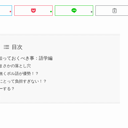
目次
知っておくべき事：語学編
まさかの落とし穴
無くポル語が優勢！？
にとって負担すぎない！？
ーする？